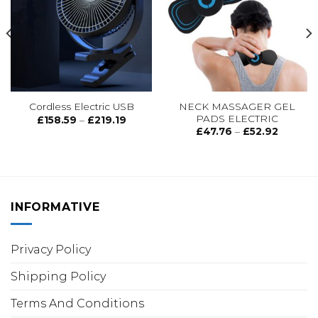
Add to
Add to
wishlist
wishlist
NECK MASSAGER GEL
Cordless Electric USB
PADS ELECTRIC
Price
£
158.59
–
£
219.19
range:
Price
£
47.76
–
£
52.92
£158.59
range:
through
£47.76
£219.19
gh
through
37
£52.92
INFORMATIVE
Privacy Policy
Shipping Policy
Terms And Conditions